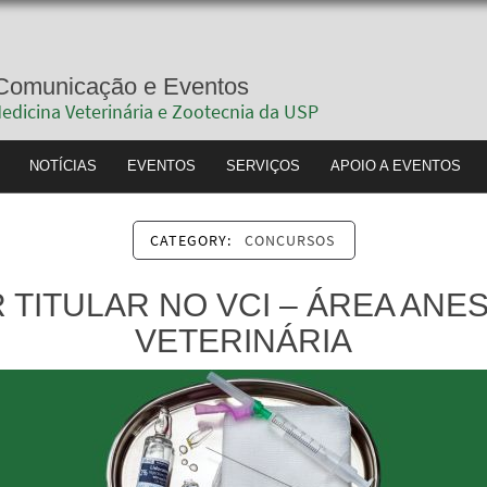
rviço de Comunicação e Eventos
uldade de Medicina Veterinária e Zootecnia da
MVZ NA MÍDIA
NOTÍCIAS
EVENTOS
SERVIÇO
CATEGORY:
CONCURSOS
TITULAR NO VCI – ÁREA ANE
VETERINÁRIA