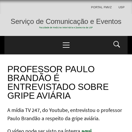
PORTAL FMVZ
USP
Serviço de Comunicação e Eventos
Faculdade de Medicina Veterinária e Zootecnia da USP
PROFESSOR PAULO
BRANDÃO É
ENTREVISTADO SOBRE
GRIPE AVIÁRIA
A mídia TV 247, do Youtube, entrevistou o professor
Paulo Brandão a respeito da gripe aviária.
O vídeo pode ser visto na íntegra
aqui
.